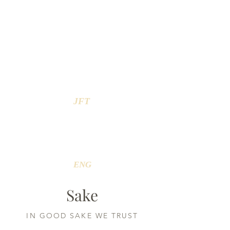
TUOTTEET
SAKE
SOJU
VIINI
JFT
GALLERIA
YHTEYSTIEDOT
ENG
Sake
IN GOOD SAKE WE TRUST