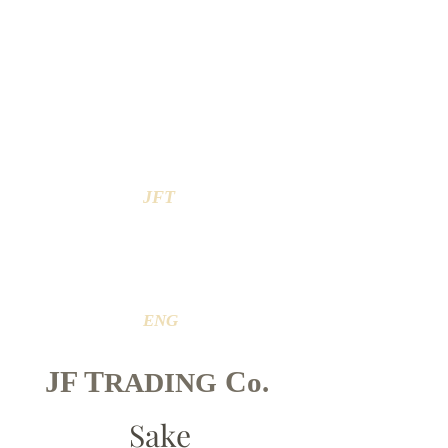
TUOTTEET
SAKE
SOJU
VIINI
JFT
GALLERIA
YHTEYSTIEDOT
ENG
JF T
C
o.
RADING
Sake