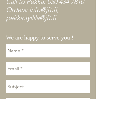
Call to Pekka: 050 434 7810
Orders: info@jft.fi,
pekka.tyllila@jft.fi
We are happy to serve you !